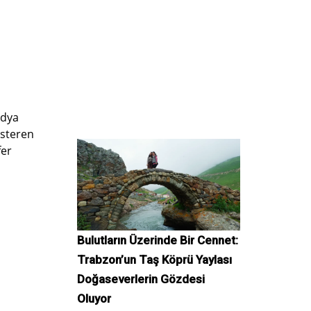
edya
österen
fer
Bulutların Üzerinde Bir Cennet:
Trabzon’un Taş Köprü Yaylası
Doğaseverlerin Gözdesi
Oluyor