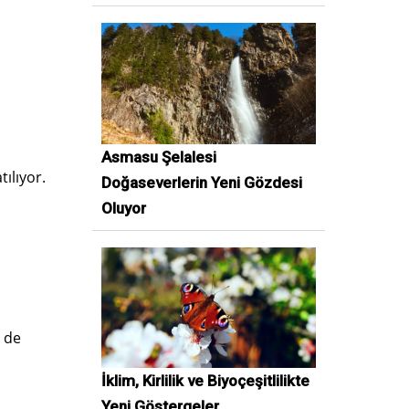
Asmasu Şelalesi
ılıyor.
Doğaseverlerin Yeni Gözdesi
Oluyor
 de
i
İklim, Kirlilik ve Biyoçeşitlilikte
Yeni Göstergeler