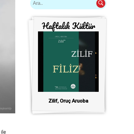
Haftalık Kültür
Zilif, Oruç Aruoba
ile