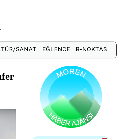
R
LTÜR/SANAT
EĞLENCE
B-NOKTASI
afer