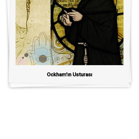
Ockham'ın Usturası