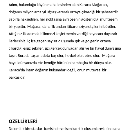
Adını, bulunduğu köyün mahallesinden alan Karaca Mağarası,
doğanın milyonlarca yıl uğraş vererek ortaya çıkardığı bir şaheserdir.
Sabırla nakşedilen, her noktasına ayrı özenin gösterildiği muhteşem
bir yapıttır. Mağara, daha ilk andan itibaren ziyaretçilerini büyüler.
Attığınız ilk adımda bilinmezi keşfetmenin verdiği heyecanı duyarak
ilerlersiniz. İç içe geçen sayısız oluşumda ışık ve gölgenin ortaya
çıkardığı eşsiz şekiller, sizi gerçek dünyadan alır ve bir hayal dünyasına
taşır. Burada taşlar adeta kuş olur, heykel olur, ebru olur. Mağara
hayal dünyanızda ete kemiğe bürünüp bambaşka bir dünya olur.
Karaca’da insan doğanın hükümdarı değil, onun mütevazı bir
parçasıdır.
ÖZELLİKLERİ
Dolomitik kireçtaşları içerisinde gelişen karstik oluşumlarıyla ön plana