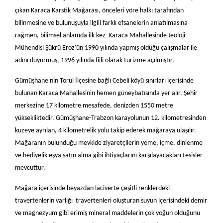
çıkan Karaca Karstik Mağarası, önceleri yöre halkı tarafından
bilinmesine ve bulunuşuyla ilgili farklı efsanelerin anlatılmasına
rağmen, bilimsel anlamda ilk kez Karaca Mahallesinde Jeoloji
Mühendisi Şükrü Eroz'ün 1990 yılında yapmış olduğu çalışmalar ile
adını duyurmuş, 1996 yılında fiili olarak turizme açılmıştır.
Gümüşhane'nin Torul İlçesine bağlı Cebeli köyü sınırları içerisinde
bulunan Karaca Mahallesinin hemen güneybatısında yer alır. Şehir
merkezine 17 kilometre mesafede, denizden 1550 metre
yüksekliktedir.
Gümüşhane-Trabzon karayolunun 12. kilometresinden
kuzeye ayrılan, 4 kilometrelik yolu takip ederek mağaraya ulaşılır.
Mağaranın bulunduğu mevkide ziyaretçilerin yeme, içme, dinlenme
ve hediyelik eşya satın alma gibi ihtiyaçlarını karşılayacakları tesisler
mevcuttur.
Mağara içerisinde beyazdan laciverte çeşitli renklerdeki
travertenlerin varlığı travertenleri oluşturan suyun içerisindeki demir
ve magnezyum gibi erimiş mineral maddelerin çok yoğun olduğunu