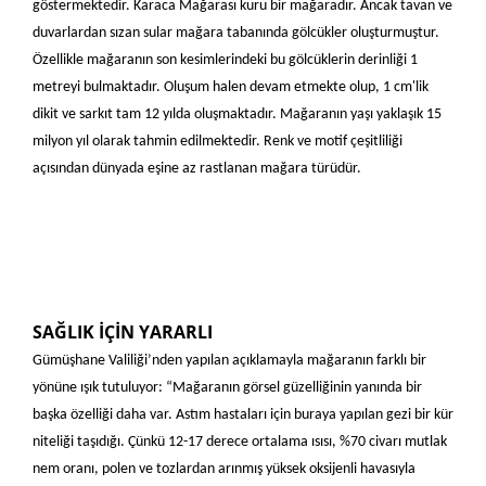
göstermektedir. Karaca Mağarası kuru bir mağaradır. Ancak tavan ve
duvarlardan sızan sular mağara tabanında gölcükler oluşturmuştur.
Özellikle mağaranın son kesimlerindeki bu gölcüklerin derinliği 1
metreyi bulmaktadır. Oluşum halen devam etmekte olup, 1 cm'lik
dikit ve sarkıt tam 12 yılda oluşmaktadır. Mağaranın yaşı yaklaşık 15
milyon yıl olarak tahmin edilmektedir. Renk ve motif çeşitliliği
açısından dünyada eşine az rastlanan mağara türüdür.
SAĞLIK İÇİN YARARLI
Gümüşhane Valiliği’nden yapılan açıklamayla mağaranın farklı bir
yönüne ışık tutuluyor: “Mağaranın görsel güzelliğinin yanında bir
başka özelliği daha var. Astım hastaları için buraya yapılan gezi bir kür
niteliği taşıdığı. Çünkü 12-17 derece ortalama ısısı, %70 civarı mutlak
nem oranı, polen ve tozlardan arınmış yüksek oksijenli havasıyla