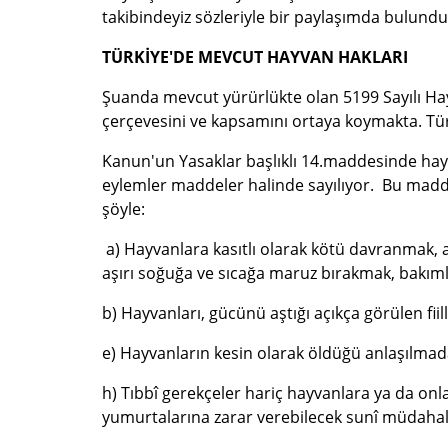
takibindeyiz sözleriyle bir paylaşımda bulund
TÜRKİYE'DE MEVCUT HAYVAN HAKLARI
Şuanda mevcut yürürlükte olan 5199 Sayılı H
çerçevesini ve kapsamını ortaya koymakta. Tür
Kanun'un Yasaklar başlıklı 14.maddesinde hayv
eylemler maddeler halinde sayılıyor. Bu madde
şöyle:
a) Hayvanlara kasıtlı olarak kötü davranmak,
aşırı soğuğa ve sıcağa maruz bırakmak, bakımlar
b) Hayvanları, gücünü aştığı açıkça görülen fii
e) Hayvanların kesin olarak öldüğü anlaşılma
h) Tıbbî gerekçeler hariç hayvanlara ya da onl
yumurtalarına zarar verebilecek sunî müdaha