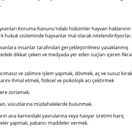
u.
ayvanları Koruma Kanunu'ndaki hükümler hayvan haklarının
k hukuk sisteminde hayvanlar mal olarak nitelendiriliyorlar
anlara insanlar tarafından gerçekleştirilmesi yasaklanmış
deki dikkat çeken ve medyada yer eden suçları içeren fıkral
 acımasız ve zalimce işlem yapmak, dövmek, aç ve susuz bıra
ını ihmal etmek, fiziksel ve psikolojik acı çektirmek
llere zorlamak.
dan, vücutlarına müdahalelerde bulunmak.
arın ana karnındaki yavrularına veya havyar üretimi hariç
leler yapmak, yabancı maddeler vermek.