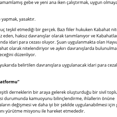
ü tamamlamış gebe ve yeni ana iken çalıştırmak, uygun olmay
ce yapmak, yasaktır.
uç teşkil etmediği bir gerçek. Bazı fiiler hukuken Kabahat nite
ız eden, haksız davranışlar olarak tanımlanıyor ve Kabahatla
anda idari para cezası oluyor. Şuan uygulanmakta olan Hayv
hat olarak nitelendiriyor ve aykırı davranışlarda bulunulma
eceğini düzenliyor.
yukarıda belirtilen davranışlara uygulanacak idari para ceza
Platformu”
itli derneklerin bir araya gelerek oluşturduğu bir sivil top
mesi durumunda kamuoyunu bilinçlendirme, ihlallerin önüne
asaların değişmesi ve daha iyi bir şekilde uygulanabilmesi için 
arını yürütme misyonu ile hareket etmededir.