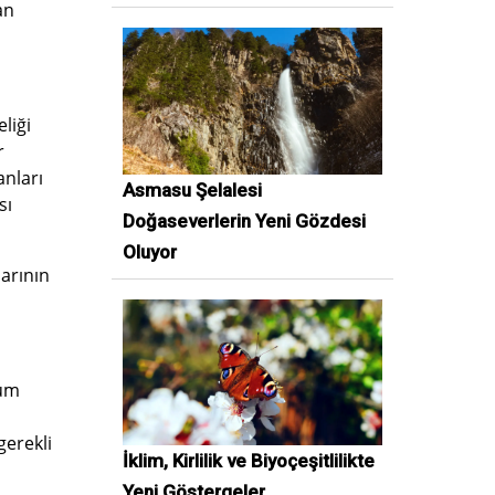
an
liği
r
anları
Asmasu Şelalesi
sı
Doğaseverlerin Yeni Gözdesi
Oluyor
larının
lum
gerekli
İklim, Kirlilik ve Biyoçeşitlilikte
Yeni Göstergeler