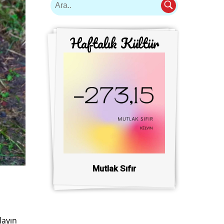
Haftalık Kültür
Mutlak Sıfır
layın