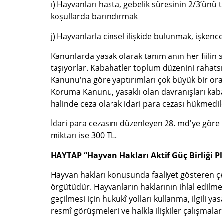
ı) Hayvanları hasta, gebelik süresinin 2/3’ün
koşullarda barındırmak
j) Hayvanlarla cinsel ilişkide bulunmak, işken
Kanunlarda yasak olarak tanımlanın her fiilin s
taşıyorlar. Kabahatler toplum düzenini rahats
Kanunu'na göre yaptırımları çok büyük bir or
Koruma Kanunu, yasaklı olan davranışları kaba
halinde ceza olarak idari para cezası hükmedil
İdari para cezasını düzenleyen 28. md'ye göre 
miktarı ise 300 TL.
HAYTAP
“Hayvan Hakları Aktif Güç Birliği 
Hayvan hakları konusunda faaliyet gösteren çeş
örgütüdür. Hayvanların haklarının ihlal edil
geçilmesi için hukukî yolları kullanma, ilgili y
resmî görüşmeleri ve halkla ilişkiler çalışmal