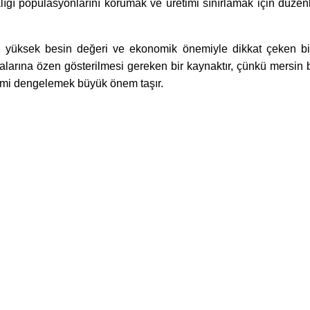
alığı popülasyonlarını korumak ve üretimi sınırlamak için düze
i, yüksek besin değeri ve ekonomik önemiyle dikkat çeken bi
alarına özen gösterilmesi gereken bir kaynaktır, çünkü mersin b
etimi dengelemek büyük önem taşır.