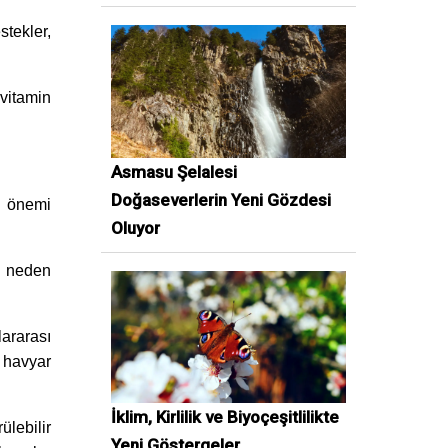
stekler,
 vitamin
Asmasu Şelalesi
Doğaseverlerin Yeni Gözdesi
k önemi
Oluyor
na neden
lararası
 havyar
İklim, Kirlilik ve Biyoçeşitlilikte
ülebilir
Yeni Göstergeler