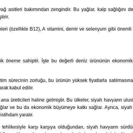
ğ asitleri bakımından zengindir. Bu yağlar, kalp sağlığını de
irir.
leri (özellikle B12), A vitamini, demir ve selenyum gibi önemli
k öneme sahiptir. İşte bu değerli deniz ürününün ekonomi
etim sürecinin zorluğu, bu ürünün yüksek fiyatlarla satılması
rak kabul edilir.
ana üreticileri haline gelmiştir. Bu ülkeler, siyah havyarın ulus
ağlar ve bu da ekonomik büyümeye katkı sağlar. Ayrıca, siyah
istihdam yaratır.
e tehlikesiyle karşı karşıya olduğundan, siyah havyarın sürdür