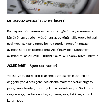
MUHARREM AYI NAFİLE ORUCU İBADETİ
Bu olayların Muharrem ayının onuncu gününde yaşanmasına
büyük önem atfeden Müslümanlar, bugünü nafile orucu tutarak
geçiriyor. Hz. Muhammed bu gün tutulan orucu “Ramazan
ayından sonra en kıymetli oruç Allah’ın ayı olan Muharrem
ayında tutulan oruçtur” (Tirmizî, Savm, 40) olarak buyrulmuştur.
AŞURE TARİFİ – Aşure nasıl yapılır?
Yöresel ve kültürel farklılıklar sebebiyle aşurenin tarifleri de
değişebiliyor. Ancak genel olarak ana malzeme olarak buğday,
pirinç, kuru fasulye, nohut, şeker ve su kullanılıyor. Süslemesi
için, ceviz içi, nar taneleri, kayısı, üzüm, incir, fıstık veya fındık
kullanılıyor.