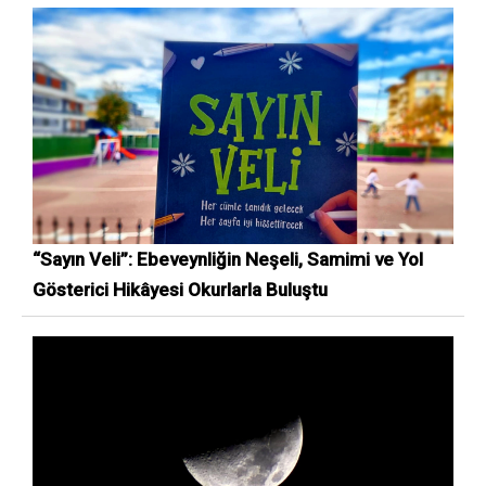
“Sayın Veli”: Ebeveynliğin Neşeli, Samimi ve Yol
Gösterici Hikâyesi Okurlarla Buluştu