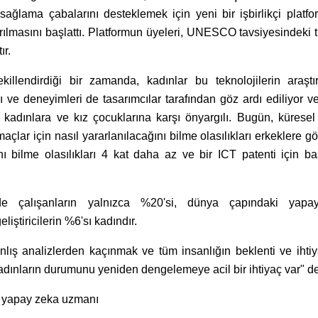
 sağlama çabalarını desteklemek için yeni bir işbirlikçi platf
lmasını başlattı. Platformun üyeleri, UNESCO tavsiyesindeki t
ır.
ekillendirdiği bir zamanda, kadınlar bu teknolojilerin araşt
rı ve deneyimleri de tasarımcılar tarafından göz ardı ediliyor 
e kadınlara ve kız çocuklarına karşı önyargılı. Bugün, küresel
amaçlar için nasıl yararlanılacağını bilme olasılıkları erkeklere 
nı bilme olasılıkları 4 kat daha az ve bir ICT patenti için b
erde çalışanların yalnızca %20'si, dünya çapındaki yap
liştiricilerin %6'sı kadındır.
ş analizlerden kaçınmak ve tüm insanlığın beklenti ve ihtiya
 kadınların durumunu yeniden dengelemeye acil bir ihtiyaç var" de
n yapay zeka uzmanı