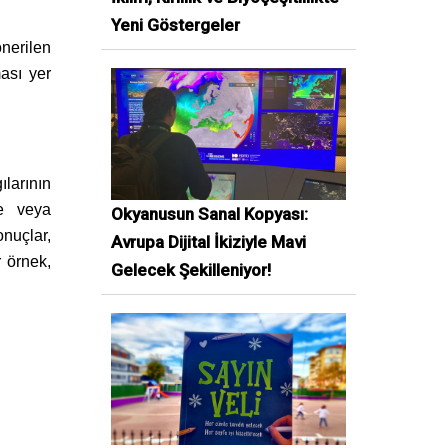
Yeni Göstergeler
nerilen
ası yer
ılarının
de veya
Okyanusun Sanal Kopyası:
nuçlar,
Avrupa Dijital İkiziyle Mavi
r örnek,
Gelecek Şekilleniyor!