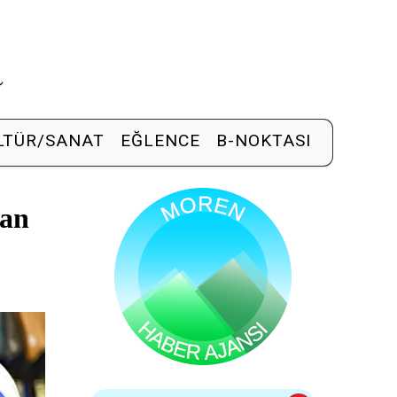
R
LTÜR/SANAT
EĞLENCE
B-NOKTASI
man