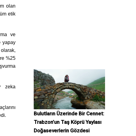
orm olan
üm etik
ırma ve
ve yapay
 olarak,
göre %25
aşvurma
ay zeka
çlarını
Bulutların Üzerinde Bir Cennet:
di.
Trabzon’un Taş Köprü Yaylası
Doğaseverlerin Gözdesi