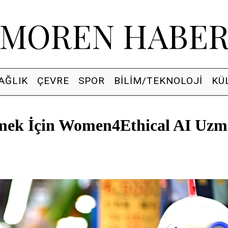
MOREN HABE
AĞLIK
ÇEVRE
SPOR
BILIM/TEKNOLOJI
KÜ
letmek İçin Women4Ethical AI Uz