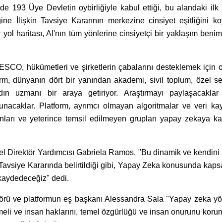
93 Üye Devletin oybirliğiyle kabul ettiği, bu alandaki ilk 
ne İlişkin Tavsiye Kararının merkezine cinsiyet eşitliğini ko
ir yol haritası, AI'nın tüm yönlerine cinsiyetçi bir yaklaşım ben
CO, hükümetleri ve şirketlerin çabalarını desteklemek için or
orm, dünyanın dört bir yanından akademi, sivil toplum, özel s
n uzmanı bir araya getiriyor. Araştırmayı paylaşacaklar
nacaklar. Platform, ayrımcı olmayan algoritmalar ve veri kay
nları ve yeterince temsil edilmeyen grupları yapay zekaya ka
Direktör Yardımcısı Gabriela Ramos, "Bu dinamik ve kendini
vsiye Kararında belirtildiği gibi, Yapay Zeka konusunda kapsa
 kaydedeceğiz" dedi.
ktörü ve platformun eş başkanı Alessandra Sala "Yapay zeka yö
tirmeli ve insan haklarını, temel özgürlüğü ve insan onurunu koru