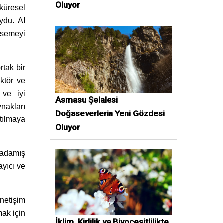
Oluyor
küresel
ydu. AI
imsemeyi
tak bir
ektör ve
 ve iyi
Asmasu Şelalesi
nakları
Doğaseverlerin Yeni Gözdesi
tılmaya
Oluyor
 adamış
yıcı ve
netişim
mak için
İklim, Kirlilik ve Biyoçeşitlilikte