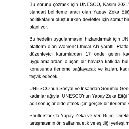
Bu sorunu çözmek için UNESCO, Kasım 2021'de 1
standart belirleme aracı olan Yapay Zeka Etiği
politikalarını oluştururken devletler için somut b
planlıyor.
Bu hedefin uygulanmasını hızlandırmak için UNES
platform olan Women4Ethical AI'ı yarattı. Platf
düzenleyici kurumlardan 17 önde gelen kadı
uygulamalardan oluşan bir havuza katkıda bulu
konusunda ilerleme sağlayacak ve kızları, kadı
teşvik edecek.
UNESCO'nun Sosyal ve İnsandan Sorumlu Genel 
kadınlar ağıyla, UNESCO'nun Yapay Zeka Etiği Ta
adil sonuçlar elde etmek için gerçek bir ilerleme
Shutterstock'ta Yapay Zeka ve Veri Bilimi Dire
tartışmasının ön saflarına etik ve eşitliği yerleş