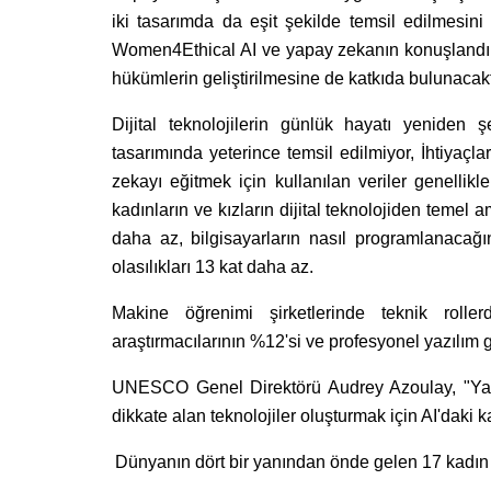
iki tasarımda da eşit şekilde temsil edilmesini
Women4Ethical AI ve yapay zekanın konuşlandırı
hükümlerin geliştirilmesine de katkıda bulunacakt
Dijital teknolojilerin günlük hayatı yeniden ş
tasarımında yeterince temsil edilmiyor, İhtiyaçla
zekayı eğitmek için kullanılan veriler genellikl
kadınların ve kızların dijital teknolojiden temel 
daha az, bilgisayarların nasıl programlanacağı
olasılıkları 13 kat daha az.
Makine öğrenimi şirketlerinde teknik roll
araştırmacılarının %12'si ve profesyonel yazılım ge
UNESCO Genel Direktörü Audrey Azoulay, "Yanlı
dikkate alan teknolojiler oluşturmak için AI'daki
Dünyanın dört bir yanından önde gelen 17 kadı