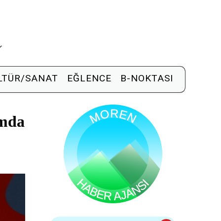
R
LTÜR/SANAT
EĞLENCE
B-NOKTASI
amda