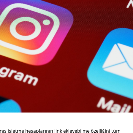
mış işletme hesaplarının link ekleyebilme özelliğini tüm