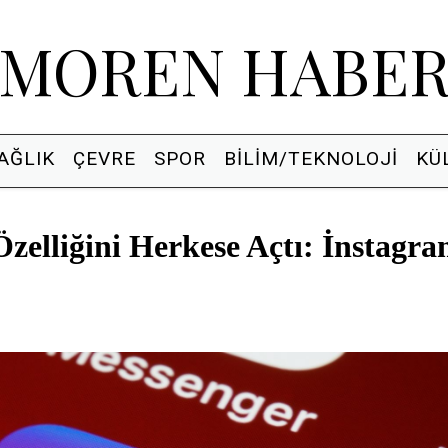
MOREN HABE
AĞLIK
ÇEVRE
SPOR
BILIM/TEKNOLOJI
KÜ
zelliğini Herkese Açtı: İnstagr