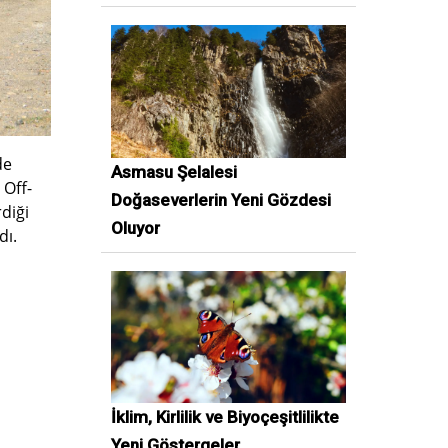
de
Asmasu Şelalesi
 Off-
Doğaseverlerin Yeni Gözdesi
diği
Oluyor
dı.
İklim, Kirlilik ve Biyoçeşitlilikte
Yeni Göstergeler