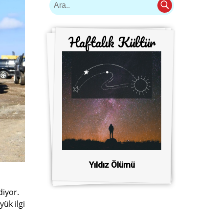
Haftalık Kültür
Yıldız Ölümü
diyor.
ük ilgi