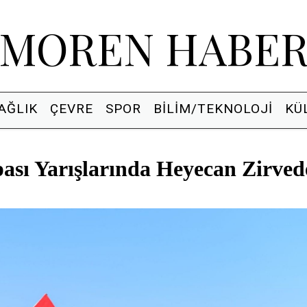
MOREN HABE
AĞLIK
ÇEVRE
SPOR
BILIM/TEKNOLOJI
KÜ
sı Yarışlarında Heyecan Zirved