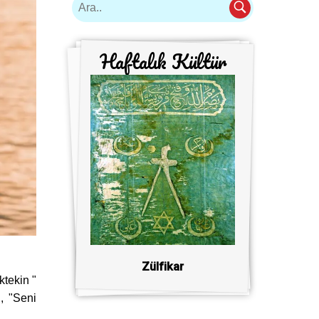
Haftalık Kültür
Zülfikar
ktekin "
, "Seni