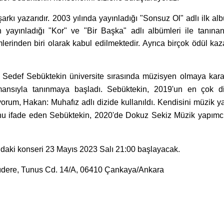
rkı yazarıdır. 2003 yılında yayınladığı "Sonsuz Ol" adlı ilk al
yayınladığı "Kor" ve "Bir Başka" adlı albümleri ile tanına
erinden biri olarak kabul edilmektedir. Ayrıca birçok ödül ka
n Sedef Sebüktekin üniversite sırasında müzisyen olmaya karar
ormansıyla tanınmaya başladı. Sebüktekin, 2019'un en çok d
uyorum, Hakan: Muhafız adlı dizide kullanıldı. Kendisini müzik
u ifade eden Sebüktekin, 2020'de Dokuz Sekiz Müzik yapımcı
daki konseri 23 Mayıs 2023 Salı 21:00 başlayacak.
lıdere, Tunus Cd. 14/A, 06410 Çankaya/Ankara