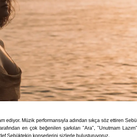
m ediyor. Müzik performansıyla adından sıkça söz ettiren Sebü
 tarafından en çok beğenilen şarkıları "Ara", "Unutmam Lazım"
ef Sebüktekin konserlerini sizlerle buluşturuyoruz.