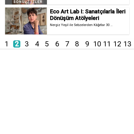
Eco Art Lab I: Sanatçılarla İleri
Dönüşüm Atölyeleri
Nergiz Yeşil ile Sebzelerden Kâğıtlar 30 …
1
2
3
4
5
6
7
8
9
10
11
12
13
t