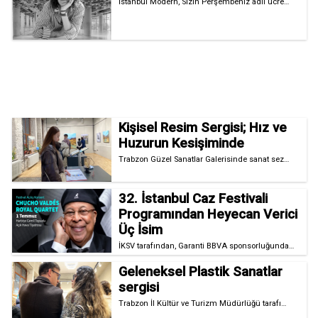
İstanbul Modern, Sizin Perşembeniz adlı ücre…
Kişisel Resim Sergisi; Hız ve
Huzurun Kesişiminde
Trabzon Güzel Sanatlar Galerisinde sanat sez…
32. İstanbul Caz Festivali
Programından Heyecan Verici
Üç İsim
İKSV tarafından, Garanti BBVA sponsorluğunda…
Geleneksel Plastik Sanatlar
sergisi
Trabzon İl Kültür ve Turizm Müdürlüğü tarafı…