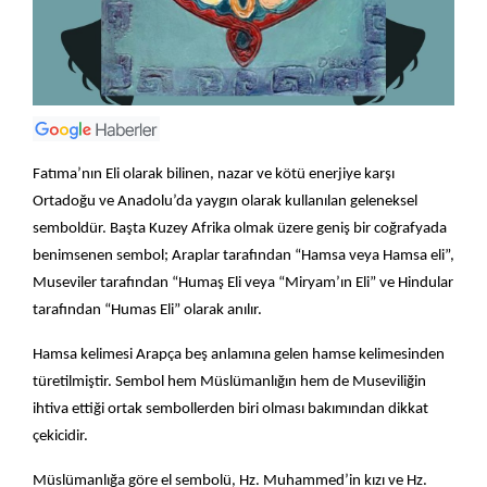
Fatıma’nın Eli olarak bilinen, nazar ve kötü enerjiye karşı
Ortadoğu ve Anadolu’da yaygın olarak kullanılan geleneksel
semboldür. Başta Kuzey Afrika olmak üzere geniş bir coğrafyada
benimsenen sembol; Araplar tarafından “Hamsa veya Hamsa eli”,
Museviler tarafından “Humaş Eli veya “Miryam’ın Eli” ve Hindular
tarafından “Humas Eli” olarak anılır.
Hamsa kelimesi Arapça beş anlamına gelen hamse kelimesinden
türetilmiştir. Sembol hem Müslümanlığın hem de Museviliğin
ihtiva ettiği ortak sembollerden biri olması bakımından dikkat
çekicidir.
Müslümanlığa göre el sembolü, Hz. Muhammed’in kızı ve Hz.