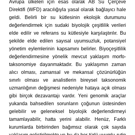
Avrupa ülkeleri için esas olarak AB Su Çerçeve
Direktifi (WFD) aracılığıyla yasal olarak bağlayıcı hale
geldi. Belirli bir su kütlesinin ekolojik durumunu
değerlendirmek için sudaki biyolojik çeşitlilik verileri
elde edilir ve referans su kütlesiyle karşılaştırılır. Bu
şekilde elde edilen sayısal uyumsuzluk, potansiyel
yönetim eylemlerinin kapsamını belirler. Biyoçeşitlilik
değerlendirmesine yönelik mevcut yaklaşım morfo-
taksonomiye dayanmaktadır. Bu yaklaşımın zaman
alıcı olması, zamansal ve mekansal çözünürlüğün
sınırlı olması ve analistlerin bireysel taksonomik
uzmanlığının değişmesi nedeniyle hataya açık olması
gibi birçok dezavantajı vardır. Yeni genomik araçlar
yukarıda bahsedilen sorunların çoğunun üstesinden
gelebilir ve geleneksel biyolojik değerlendirmeyi
tamamlayabilir, hatta yerini alabilir. Henüz, Farklı
kurumlarda birbirinden bağımsız olarak çok sayıda
yaklaşım geliştirilmekte ve bu da her türlü uyumlu rutin